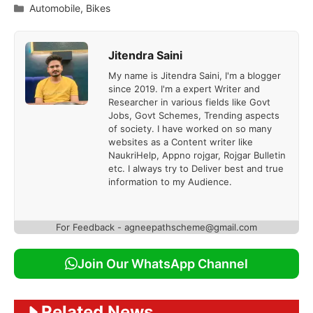
Categories
Automobile
,
Bikes
Jitendra Saini
My name is Jitendra Saini, I'm a blogger
since 2019. I'm a expert Writer and
Researcher in various fields like Govt
Jobs, Govt Schemes, Trending aspects
of society. I have worked on so many
websites as a Content writer like
NaukriHelp, Appno rojgar, Rojgar Bulletin
etc. I always try to Deliver best and true
information to my Audience.
For Feedback - agneepathscheme@gmail.com
Join Our WhatsApp Channel
Related News