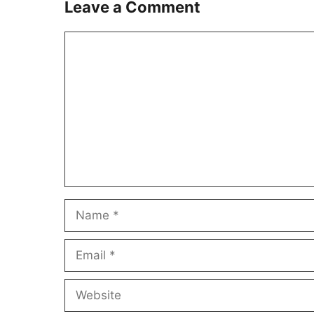
Leave a Comment
Comment
Name
Email
Website