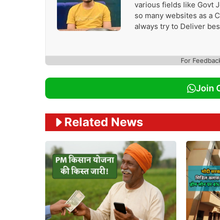
various fields like Govt
so many websites as a Con
always try to Deliver be
For Feedbac
Join 
Related News