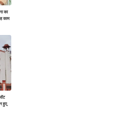
ा का
 यह काम
लॉट
 हुए,