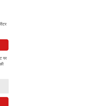
मीटर
ाट पर
 की