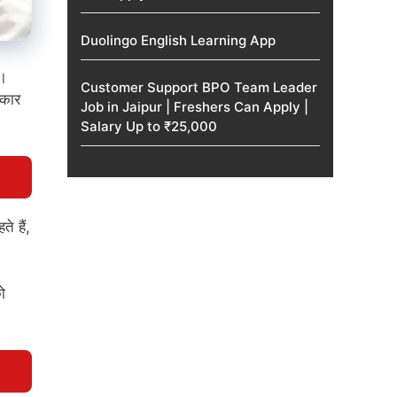
Duolingo English Learning App
ं।
Customer Support BPO Team Leader
रकार
Job in Jaipur | Freshers Can Apply |
Salary Up to ₹25,000
े हैं,
ो