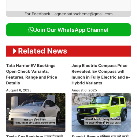
For Feedback - agneepathscheme@gmail.com
Join Our WhatsApp Channel
Related News
Tata Harrier EV Bookings
Jeep Electric Compass Price
Open Check Variants,
Revealed: Ev Compass will
Features, Range and Price
launch in Fully Electric and e-
Details
Hybrid Variants
August 6, 2025
August 6, 2025
Tesla Car Booking: भारत में पहली
Suzuki Jimny: महिंद्रा थार को कड़ी