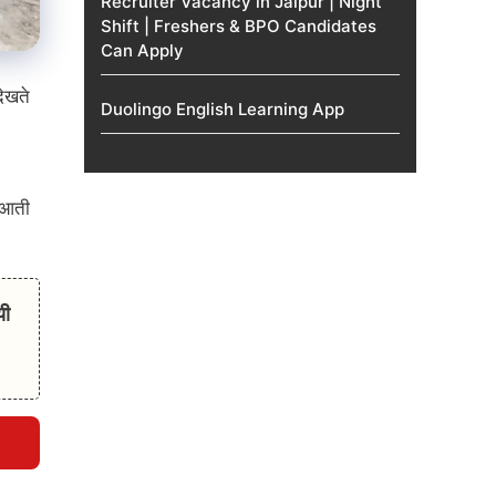
Recruiter Vacancy in Jaipur | Night
Shift | Freshers & BPO Candidates
Can Apply
देखते
Duolingo English Learning App
थ आती
यी