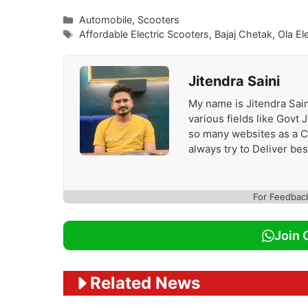
Categories
Automobile
,
Scooters
Tags
Affordable Electric Scooters
,
Bajaj Chetak
,
Ola El
Jitendra Saini
My name is Jitendra Sain
various fields like Govt
so many websites as a Con
always try to Deliver be
For Feedbac
Join 
Related News