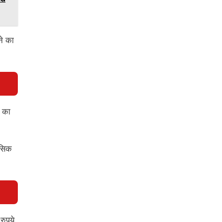
े का
े का
ासिक
रुपये