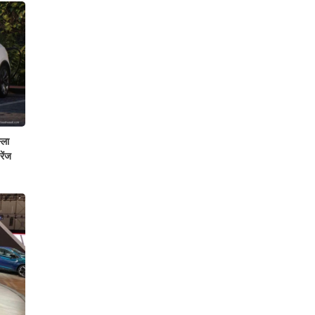
्ला
रेंज