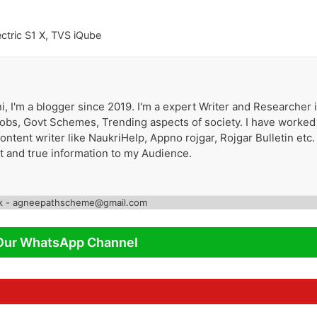
ectric S1 X
,
TVS iQube
i, I'm a blogger since 2019. I'm a expert Writer and Researcher 
 Jobs, Govt Schemes, Trending aspects of society. I have worked
tent writer like NaukriHelp, Appno rojgar, Rojgar Bulletin etc. 
st and true information to my Audience.
k - agneepathscheme@gmail.com
Our WhatsApp Channel