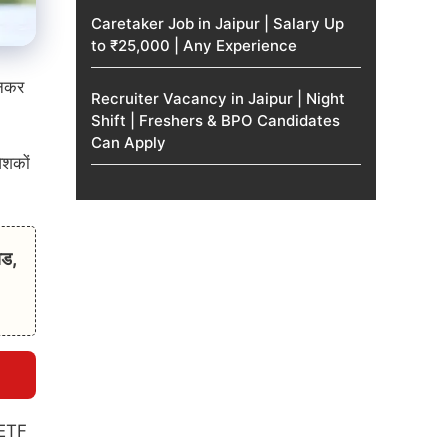
Caretaker Job in Jaipur | Salary Up
to ₹25,000 | Any Experience
बनकर
Recruiter Vacancy in Jaipur | Night
Shift | Freshers & BPO Candidates
Can Apply
ेशकों
यड,
 ETF