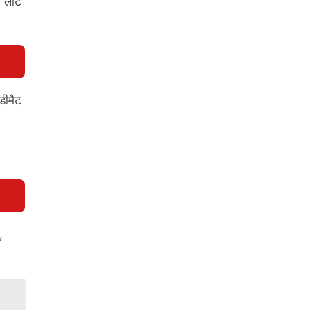
3 लॉट
डीमैट
,