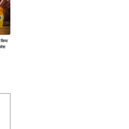
 किया
िवेश