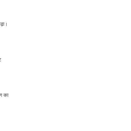
ढ़ा।
ट
षण का