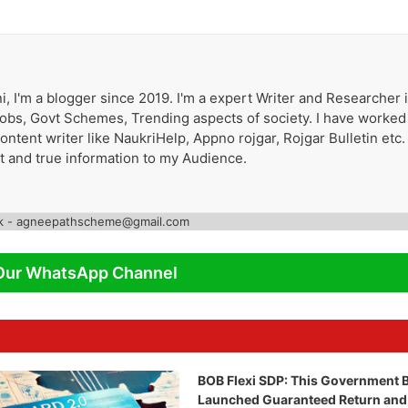
i, I'm a blogger since 2019. I'm a expert Writer and Researcher 
 Jobs, Govt Schemes, Trending aspects of society. I have worked
tent writer like NaukriHelp, Appno rojgar, Rojgar Bulletin etc. 
st and true information to my Audience.
k - agneepathscheme@gmail.com
Our WhatsApp Channel
BOB Flexi SDP: This Government 
Launched Guaranteed Return and