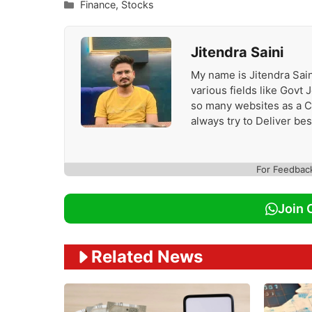
Categories
Finance
,
Stocks
Jitendra Saini
My name is Jitendra Sain
various fields like Govt
so many websites as a Con
always try to Deliver be
For Feedbac
Join 
Related News