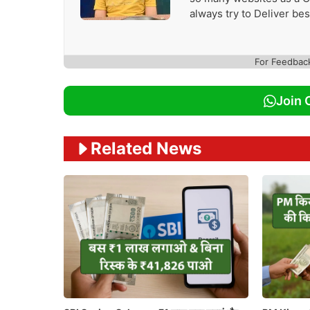
always try to Deliver be
For Feedbac
Join 
Related News