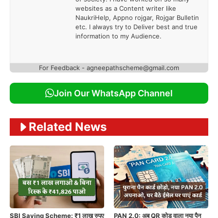
websites as a Content writer like
NaukriHelp, Appno rojgar, Rojgar Bulletin
etc. I always try to Deliver best and true
information to my Audience.
For Feedback - agneepathscheme@gmail.com
Join Our WhatsApp Channel
Related News
SBI Saving Scheme: ₹1 लाख रुपए
PAN 2.0: अब QR कोड वाला नया पैन