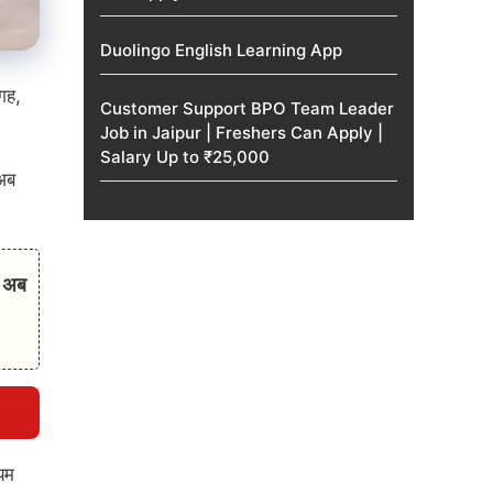
Duolingo English Learning App
जगह,
Customer Support BPO Team Leader
Job in Jaipur | Freshers Can Apply |
Salary Up to ₹25,000
अब
ए अब
यम