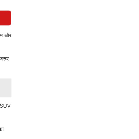
ियम और
जरूर
l SUV
का