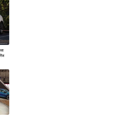
्ला
रेंज