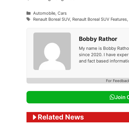
Categories
Automobile
,
Cars
Tags
Renault Boreal SUV
,
Renault Boreal SUV Features
Bobby Rathor
My name is Bobby Rathor,
since 2020. I have expert
and fact based informati
For Feedbac
Join 
Related News