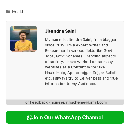
Categories
Health
Jitendra Saini
My name is Jitendra Saini, I'm a blogger
since 2019. I'm a expert Writer and
Researcher in various fields like Govt
Jobs, Govt Schemes, Trending aspects
of society. I have worked on so many
websites as a Content writer like
NaukriHelp, Appno rojgar, Rojgar Bulletin
etc. I always try to Deliver best and true
information to my Audience.
For Feedback - agneepathscheme@gmail.com
Join Our WhatsApp Channel