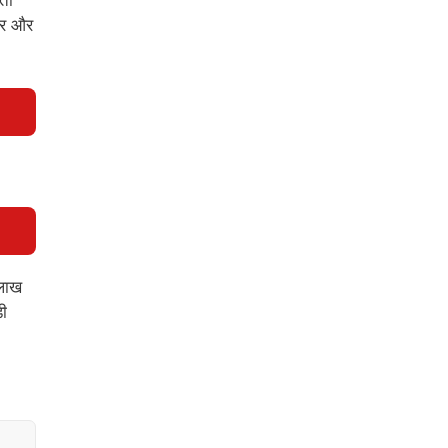
वर और
 लाख
़ी