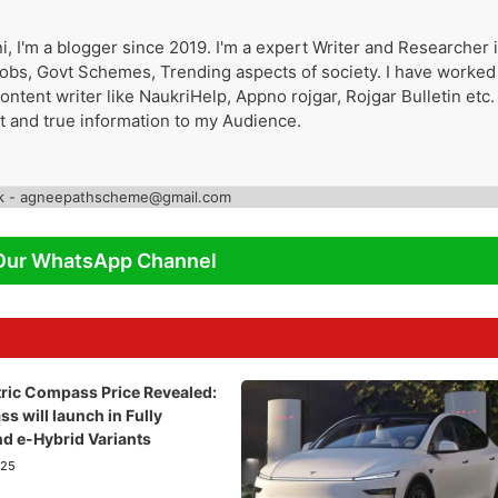
i, I'm a blogger since 2019. I'm a expert Writer and Researcher 
 Jobs, Govt Schemes, Trending aspects of society. I have worked
tent writer like NaukriHelp, Appno rojgar, Rojgar Bulletin etc. 
st and true information to my Audience.
k - agneepathscheme@gmail.com
Our WhatsApp Channel
tric Compass Price Revealed:
 will launch in Fully
nd e-Hybrid Variants
025