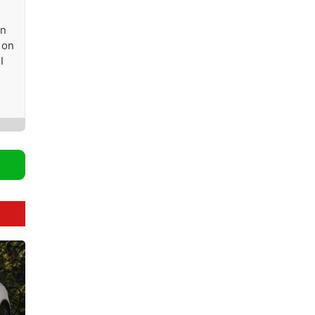
in
 on
I