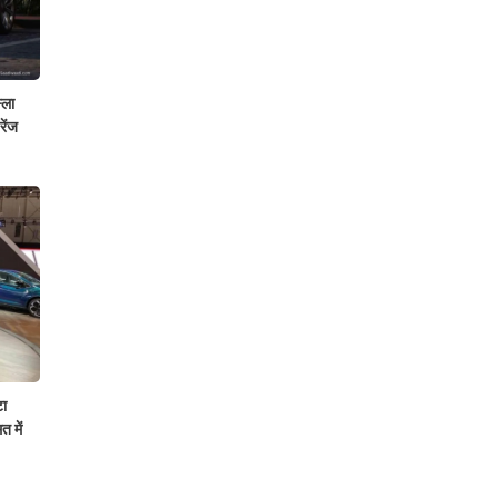
्ला
रेंज
ा
 में