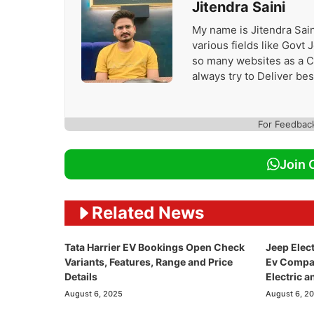
Jitendra Saini
My name is Jitendra Sain
various fields like Govt
so many websites as a Con
always try to Deliver be
For Feedbac
Join 
Related News
Tata Harrier EV Bookings Open Check
Jeep Elec
Variants, Features, Range and Price
Ev Compass
Details
Electric a
August 6, 2025
August 6, 2