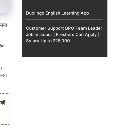
Duolingo English Learning App
ंड्स
Customer Support BPO Team Leader
Job in Jaipur | Freshers Can Apply |
Salary Up to ₹25,000
मॉल-
ै।
करने
 की