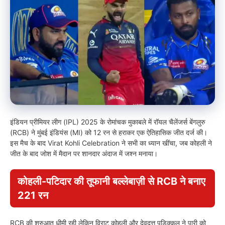
इंडियन प्रीमियर लीग (IPL) 2025 के रोमांचक मुकाबले में रॉयल चैलेंजर्स बेंगलुरु
(RCB) ने मुंबई इंडियंस (MI) को 12 रन से हराकर एक ऐतिहासिक जीत दर्ज की।
इस मैच के बाद Virat Kohli Celebration ने सभी का ध्यान खींचा, जब कोहली ने
जीत के बाद जोश में मैदान पर शानदार अंदाज में जश्न मनाया।
कोहली-पटिदार की तूफानी बल्लेबाज़ी से RCB ने बनाए
221 रन
RCB की शुरुआत धीमी रही लेकिन विराट कोहली और देवदत्त पडिक्कल ने पारी को