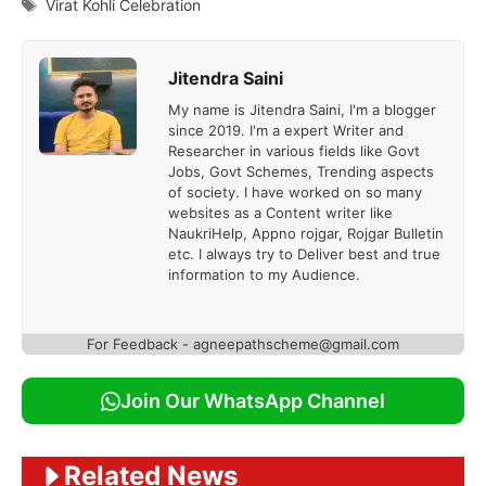
Tags
Virat Kohli Celebration
Jitendra Saini
My name is Jitendra Saini, I'm a blogger
since 2019. I'm a expert Writer and
Researcher in various fields like Govt
Jobs, Govt Schemes, Trending aspects
of society. I have worked on so many
websites as a Content writer like
NaukriHelp, Appno rojgar, Rojgar Bulletin
etc. I always try to Deliver best and true
information to my Audience.
For Feedback - agneepathscheme@gmail.com
Join Our WhatsApp Channel
Related News