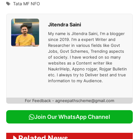
Tags
Tata MF NFO
Jitendra Saini
My name is Jitendra Saini, I'm a blogger
since 2019. I'm a expert Writer and
Researcher in various fields like Govt
Jobs, Govt Schemes, Trending aspects
of society. I have worked on so many
websites as a Content writer like
NaukriHelp, Appno rojgar, Rojgar Bulletin
etc. I always try to Deliver best and true
information to my Audience.
For Feedback - agneepathscheme@gmail.com
Join Our WhatsApp Channel
Related News