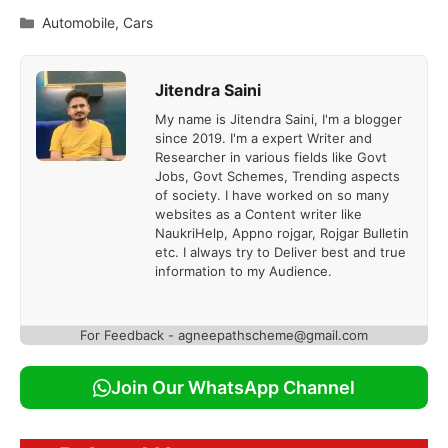
Categories
Automobile
,
Cars
Jitendra Saini
My name is Jitendra Saini, I'm a blogger
since 2019. I'm a expert Writer and
Researcher in various fields like Govt
Jobs, Govt Schemes, Trending aspects
of society. I have worked on so many
websites as a Content writer like
NaukriHelp, Appno rojgar, Rojgar Bulletin
etc. I always try to Deliver best and true
information to my Audience.
For Feedback - agneepathscheme@gmail.com
Join Our WhatsApp Channel