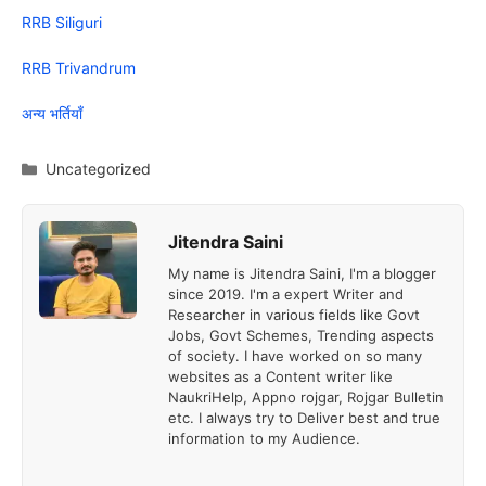
RRB Siliguri
RRB Trivandrum
अन्य भर्तियाँ
Categories
Uncategorized
Jitendra Saini
My name is Jitendra Saini, I'm a blogger
since 2019. I'm a expert Writer and
Researcher in various fields like Govt
Jobs, Govt Schemes, Trending aspects
of society. I have worked on so many
websites as a Content writer like
NaukriHelp, Appno rojgar, Rojgar Bulletin
etc. I always try to Deliver best and true
information to my Audience.