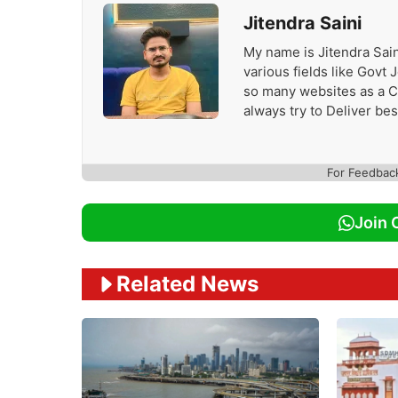
Jitendra Saini
My name is Jitendra Sain
various fields like Govt
so many websites as a Con
always try to Deliver be
For Feedbac
Join 
Related News