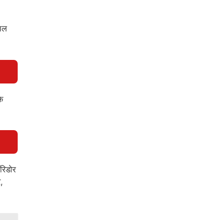
 चल
कि
रिडोर
र,