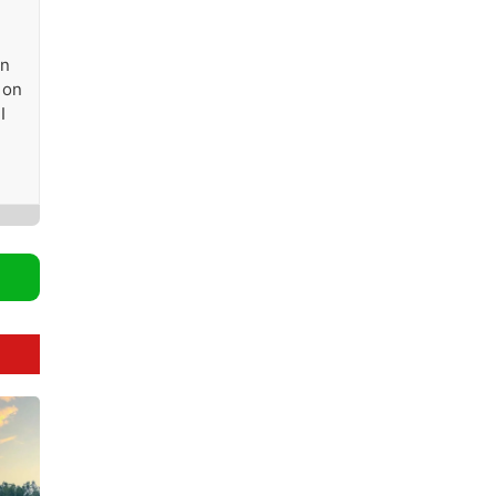
in
 on
I