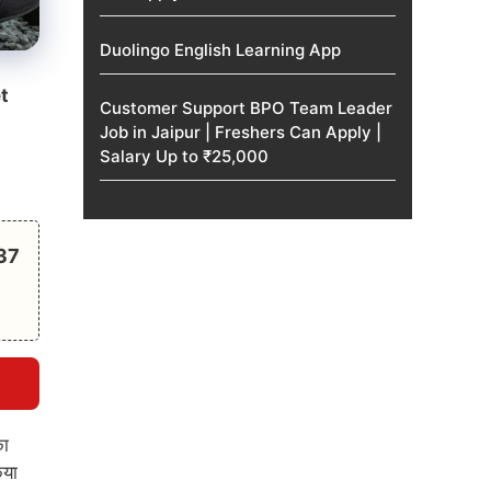
Duolingo English Learning App
t
Customer Support BPO Team Leader
Job in Jaipur | Freshers Can Apply |
Salary Up to ₹25,000
137
का
िया