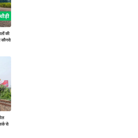
ों की
े कौनसे
रेल
र्क से