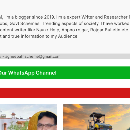
i, I'm a blogger since 2019. I'm a expert Writer and Researcher 
 Jobs, Govt Schemes, Trending aspects of society. I have worked
tent writer like NaukriHelp, Appno rojgar, Rojgar Bulletin etc. 
st and true information to my Audience.
k - agneepathscheme@gmail.com
Our WhatsApp Channel