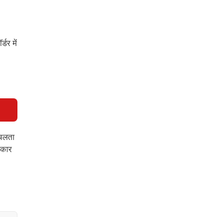
्डर में
 चलता
ाकार