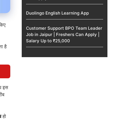
Duolingo English Learning App
 किए
Customer Support BPO Team Leader
Job in Jaipur | Freshers Can Apply |
Salary Up to ₹25,000
ा है
य इस
रीब
ख
हो