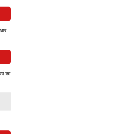
आधार
र्ष का