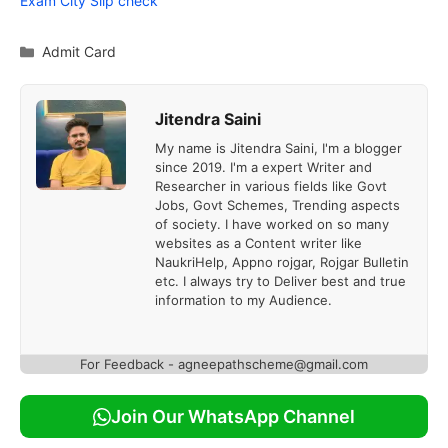
Exam City Slip check
Categories
Admit Card
Jitendra Saini
My name is Jitendra Saini, I'm a blogger
since 2019. I'm a expert Writer and
Researcher in various fields like Govt
Jobs, Govt Schemes, Trending aspects
of society. I have worked on so many
websites as a Content writer like
NaukriHelp, Appno rojgar, Rojgar Bulletin
etc. I always try to Deliver best and true
information to my Audience.
For Feedback - agneepathscheme@gmail.com
Join Our WhatsApp Channel