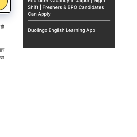
Recruiter Vacancy in Jaipur | Night
Shift | Freshers & BPO Candidates
Can Apply
 हो
Duolingo English Learning App
वार
वा