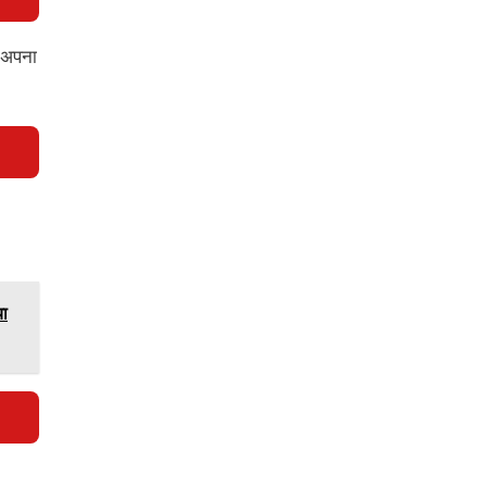
क अपना
या