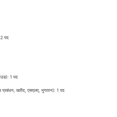
: 2 पद
लाउड): 1 पद
ध प्रबंधन, खरीद, एसएलए, भुगतान): 1 पद