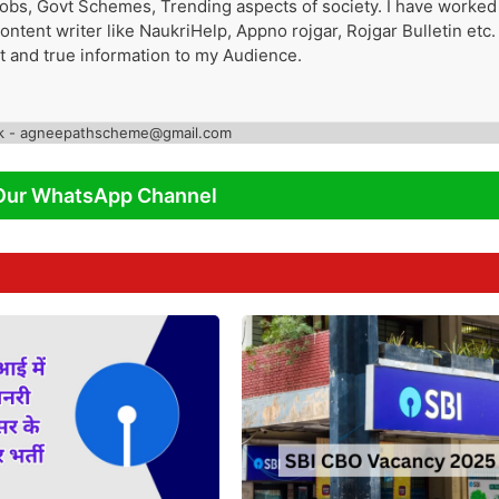
 Jobs, Govt Schemes, Trending aspects of society. I have worked
tent writer like NaukriHelp, Appno rojgar, Rojgar Bulletin etc. 
st and true information to my Audience.
k - agneepathscheme@gmail.com
Our WhatsApp Channel