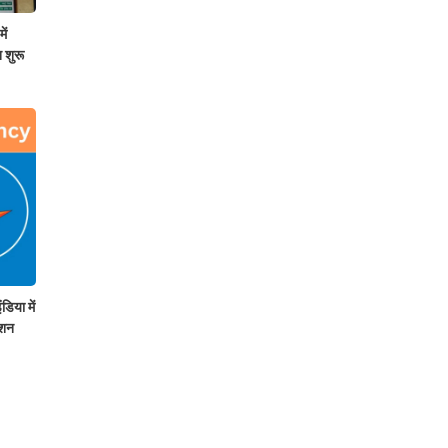
ें
 शुरू
या में
ेशन