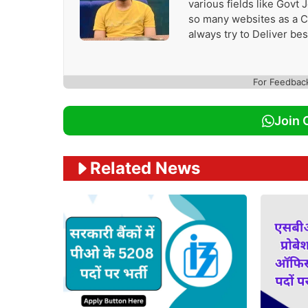
various fields like Govt
so many websites as a Con
always try to Deliver be
For Feedbac
Join 
Related News