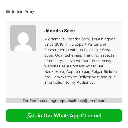
Categories
Indian Army
Jitendra Saini
My name is Jitendra Saini, I'm a blogger
since 2019. I'm a expert Writer and
Researcher in various fields like Govt
Jobs, Govt Schemes, Trending aspects
of society. I have worked on so many
websites as a Content writer like
NaukriHelp, Appno rojgar, Rojgar Bulletin
etc. I always try to Deliver best and true
information to my Audience.
For Feedback - agneepathscheme@gmail.com
Join Our WhatsApp Channel