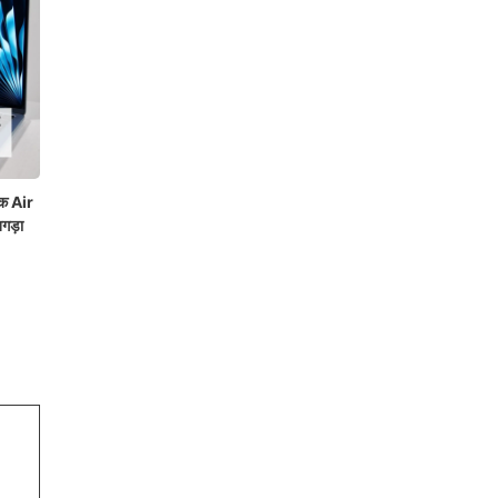
क Air
गड़ा