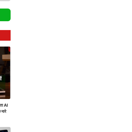
ता AI
 मारे