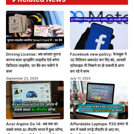
Driving License: अब आपका पुराना
Facebook new policy: फेसबुक ने
कागज वाला ड्राइविंग लाइसेंस ऐसे बनेगा
10 मिलियन अकाउंट कर दिए बंद, आपकी
डिजिटल लाइसेंस, घर बैठे कर सकेंगे ये
प्रोफाइल भी निशाने पर हो सकती है अगर
काम
कर रहे ये काम
September 23, 2025
July 17, 2025
Acer Aspire Go 14: अब तक का
Affordable Laptops: ₹30 हजार से
सबसे सस्ता AI लैपटॉप भारत में हुआ लॉन्च,
कम में सबसे तगड़े लैपटॉप ले आए घर,