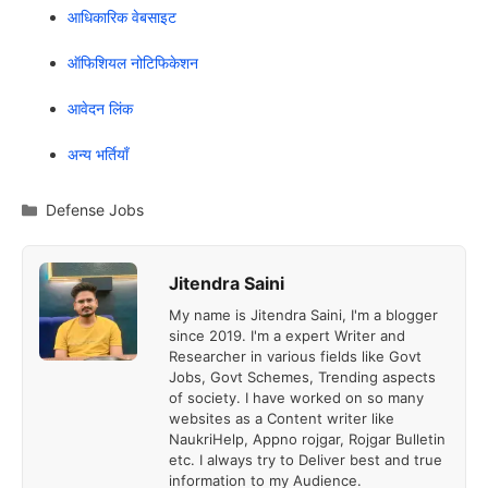
आधिकारिक वेबसाइट
ऑफिशियल नोटिफिकेशन
आवेदन लिंक
अन्य भर्तियाँ
Categories
Defense Jobs
Jitendra Saini
My name is Jitendra Saini, I'm a blogger
since 2019. I'm a expert Writer and
Researcher in various fields like Govt
Jobs, Govt Schemes, Trending aspects
of society. I have worked on so many
websites as a Content writer like
NaukriHelp, Appno rojgar, Rojgar Bulletin
etc. I always try to Deliver best and true
information to my Audience.