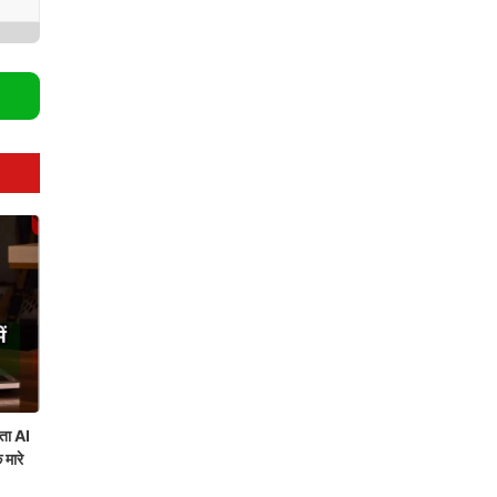
ता AI
 मारे