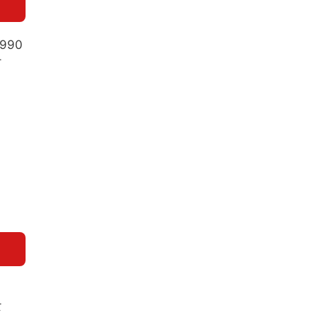
9,990
व
र