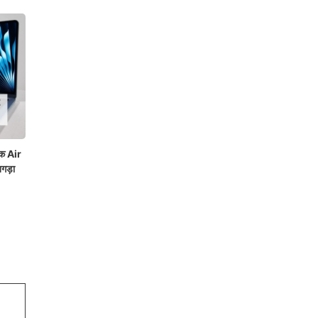
क Air
गड़ा