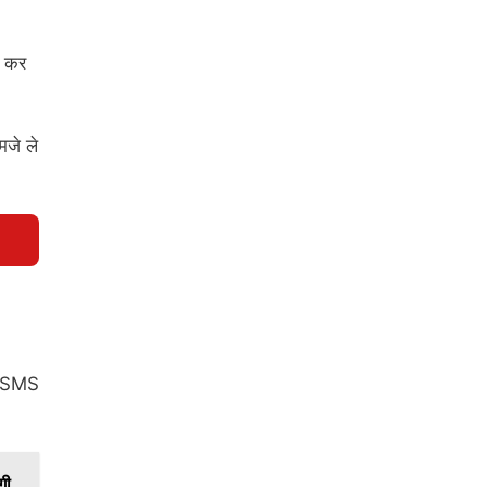
ल कर
मजे ले
00 SMS
गी