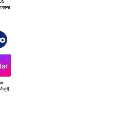
365
प्लान्स
या
ं फ्री