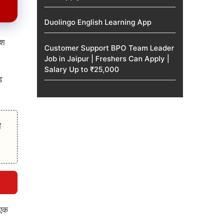
Duolingo English Learning App
कश
Customer Support BPO Team Leader
Job in Jaipur | Freshers Can Apply |
Salary Up to ₹25,000
ड
त
 एक