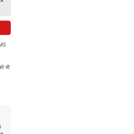
SMS
को भी
d
ue