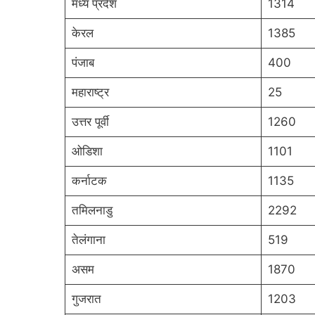
मध्य प्रदेश
1314
केरल
1385
पंजाब
400
महाराष्ट्र
25
उत्तर पूर्वी
1260
ओडिशा
1101
कर्नाटक
1135
तमिलनाडु
2292
तेलंगाना
519
असम
1870
गुजरात
1203