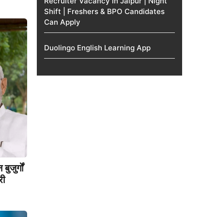
Recruiter Vacancy in Jaipur | Night
Shift | Freshers & BPO Candidates
Can Apply
Duolingo English Learning App
जुर्गों
री