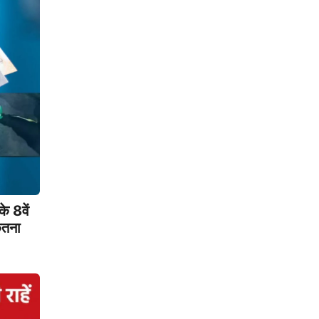
 8वें
कितना