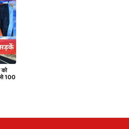
 को
 से 100